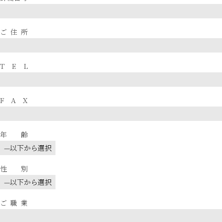
ご住所
T E L
F A X
年齢
性別
ご職業