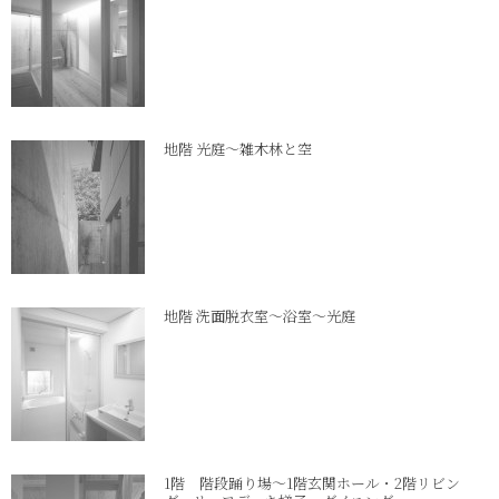
地階 光庭～雑木林と空
地階 洗面脱衣室～浴室～光庭
1階 階段踊り場～1階玄関ホール・2階リビン