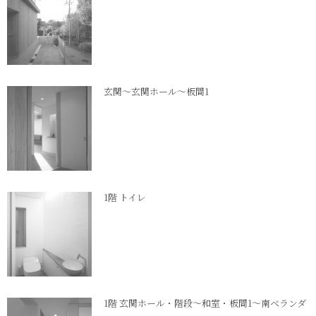
玄関～玄関ホール～板間1
1階 トイレ
1階 玄関ホール・階段～和室・板間1～南ベランダ