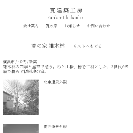
寛建築工房
Kankentikukoubou
会社案内
寛の家
お知らせ
お問い合わせ
寛の家 雑木林
リストへもどる
横浜市 / 40代 / 新築
雑木林の四季と星空で憩う。杉と山桜、檜を主材とした、3世代が5
層で暮らす傾斜地の家。
北東遠景外観
南西遠景外観