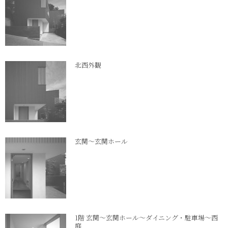
北西外観
玄関～玄関ホール
1階 玄関～玄関ホール～ダイニング・駐車場～西
庭