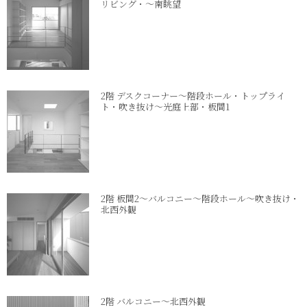
リビング・～南眺望
2階 デスクコーナー～階段ホール・トップライ
ト・吹き抜け～光庭上部・板間1
2階 板間2～バルコニー～階段ホール～吹き抜け・
北西外観
2階 バルコニー～北西外観