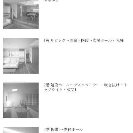
キッチン
1階 リビング～西庭・階段～玄関ホール・光庭
2階 階段ホール～デスクコーナー・吹き抜け・ト
ップライト・板間1
2階 板間1～階段ホール