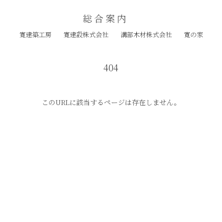
総合案内
寛建築工房
寛建設株式会社
溝部木材株式会社
寛の家
404
このURLに該当するページは存在しません。