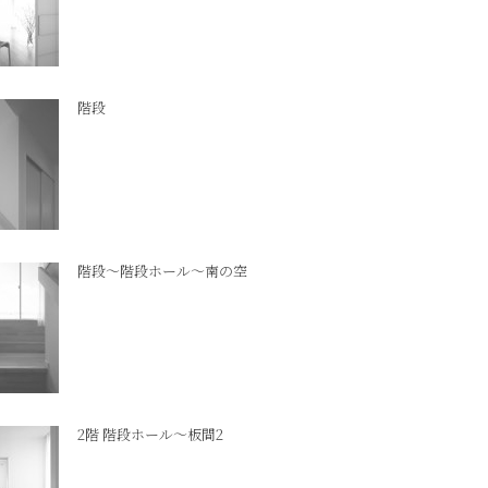
階段
階段～階段ホール～南の空
2階 階段ホール～板間2