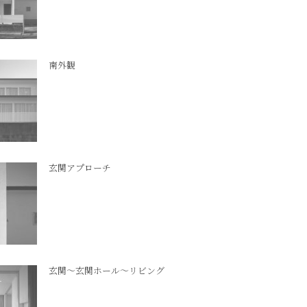
南外観
玄関アプローチ
玄関～玄関ホール～リビング