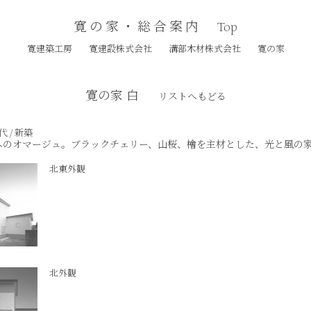
寛の家・総合案内
Top
寛建築工房
寛建設株式会社
溝部木材株式会社
寛の家
寛の家 白
リストへもどる
代 / 新築
へのオマージュ。ブラックチェリー、山桜、檜を主材とした、光と風の
北東外観
北外観