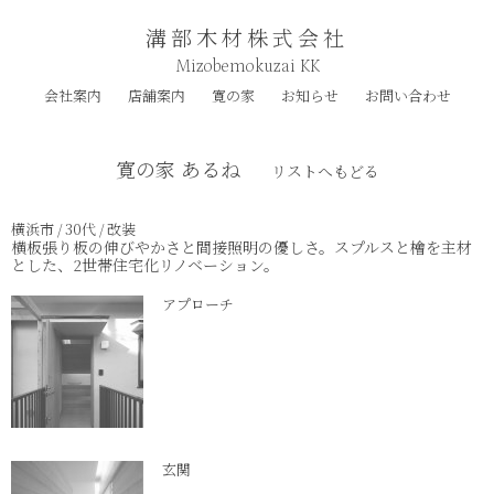
溝部木材株式会社
Mizobemokuzai KK
会社案内
店舗案内
寛の家
お知らせ
お問い合わせ
寛の家 あるね
リストへもどる
横浜市 / 30代 / 改装
横板張り板の伸びやかさと間接照明の優しさ。スプルスと檜を主材
とした、2世帯住宅化リノベーション。
アプローチ
玄関