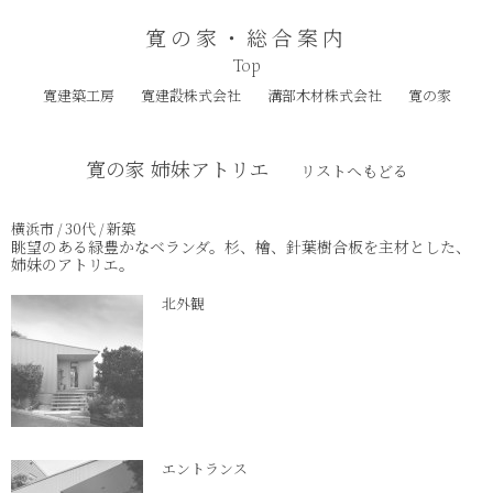
寛の家・総合案内
Top
寛建築工房
寛建設株式会社
溝部木材株式会社
寛の家
寛の家 姉妹アトリエ
リストへもどる
横浜市 / 30代 / 新築
眺望のある緑豊かなベランダ。杉、檜、針葉樹合板を主材とした、
姉妹のアトリエ。
北外観
エントランス