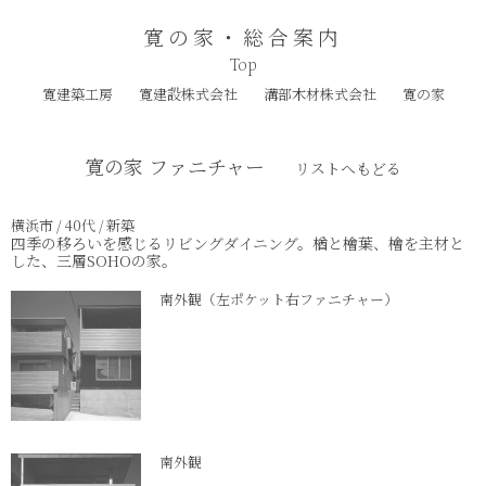
寛の家・総合案内
Top
寛建築工房
寛建設株式会社
溝部木材株式会社
寛の家
寛の家 ファニチャー
リストへもどる
横浜市 / 40代 / 新築
四季の移ろいを感じるリビングダイニング。楢と檜葉、檜を主材と
した、三層SOHOの家。
南外観（左ポケット右ファニチャー）
南外観