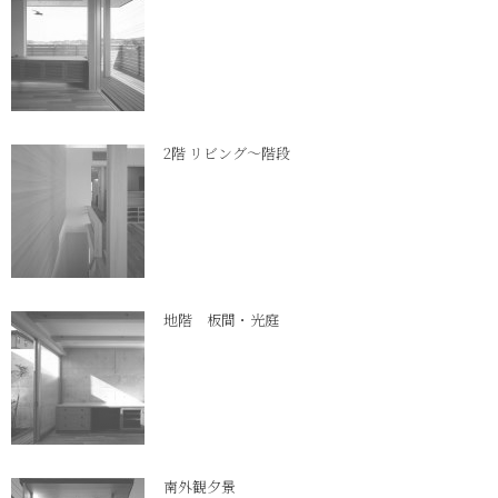
2階 リビング～階段
地階 板間・光庭
南外観夕景