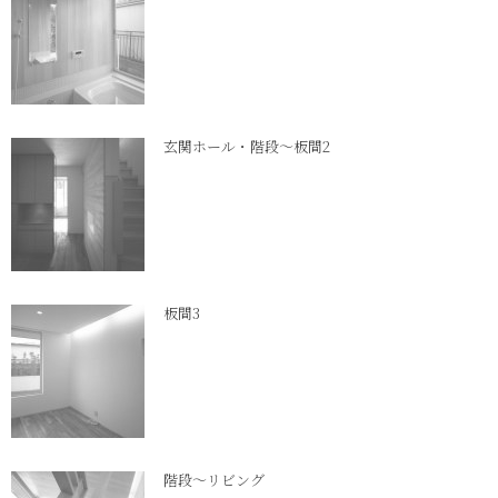
玄関ホール・階段～板間2
板間3
階段～リビング