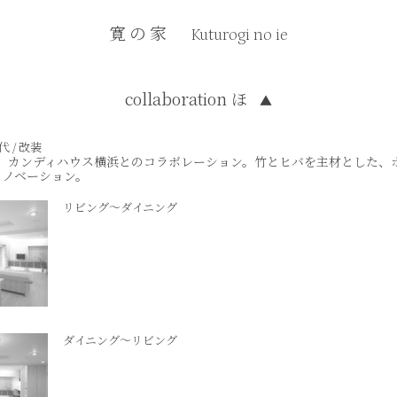
寛の家
Kuturogi no ie
collaboration ほ
▲
代 / 改装
za、カンディハウス横浜とのコラボレーション。竹とヒバを主材とした、
リノベーション。
リビング～ダイニング
ダイニング～リビング