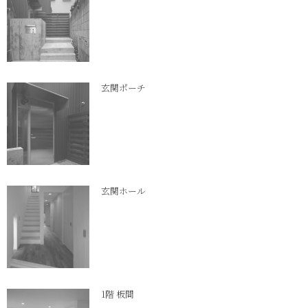
玄関ポーチ
玄関ホール
1階 板間