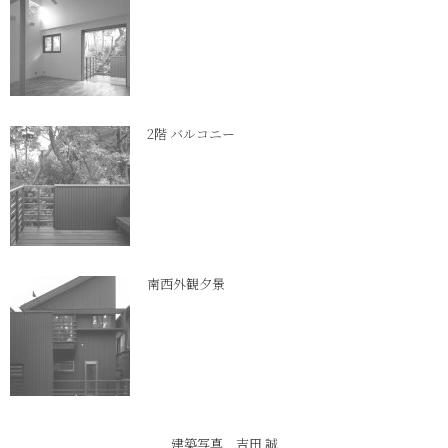
2階 バルコニー
南西外観夕景
建築写真 吉田 誠