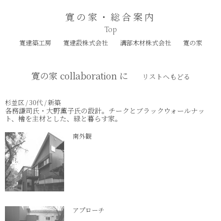
寛の家・総合案内
Top
寛建築工房
寛建設株式会社
溝部木材株式会社
寛の家
寛の家 collaboration に
リストへもどる
杉並区 / 30代 / 新築
各務謙司氏・大野薫子氏の設計。チークとブラックウォールナッ
ト、檜を主材とした、緑と暮らす家。
南外観
アプローチ