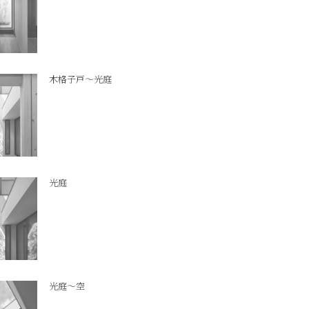
木格子戸～光庭
光庭
光庭～空