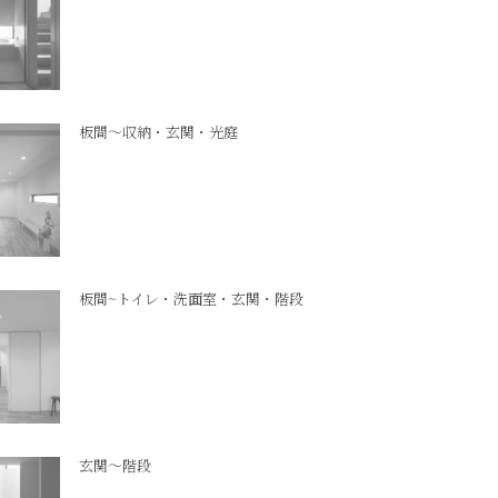
板間～収納・玄関・光庭
板間~トイレ・洗面室・玄関・階段
玄関～階段