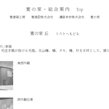
寛の家・総合案内
Top
寛建築工房
寛建設株式会社
溝部木材株式会社
寛の家
寛の家 丘
リストへもどる
代 / 新築
、光注ぎ風が抜ける光庭。北山檜、楢、タモ、檜、杉を主材とした、猫
南西外観
西外観近景