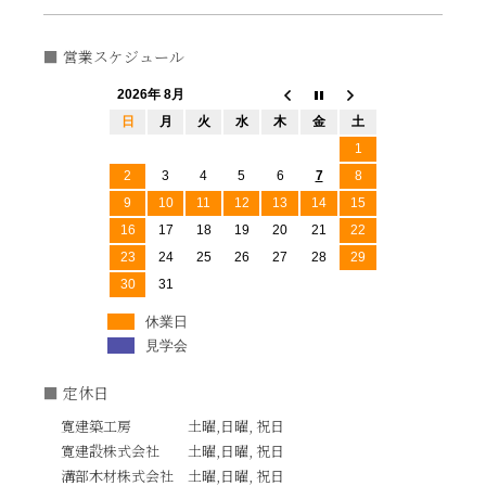
営業スケジュール
2026年 8月
日
月
火
水
木
金
土
1
2
3
4
5
6
7
8
9
10
11
12
13
14
15
16
17
18
19
20
21
22
23
24
25
26
27
28
29
30
31
休業日
見学会
定休日
寛建築工房 土曜,日曜, 祝日
寛建設株式会社 土曜,日曜, 祝日
溝部木材株式会社 土曜,日曜, 祝日