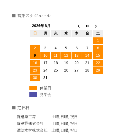
営業スケジュール
2026年 8月
日
月
火
水
木
金
土
1
2
3
4
5
6
7
8
9
10
11
12
13
14
15
16
17
18
19
20
21
22
23
24
25
26
27
28
29
30
31
休業日
見学会
定休日
寛建築工房 土曜,日曜, 祝日
寛建設株式会社 土曜,日曜, 祝日
溝部木材株式会社 土曜,日曜, 祝日