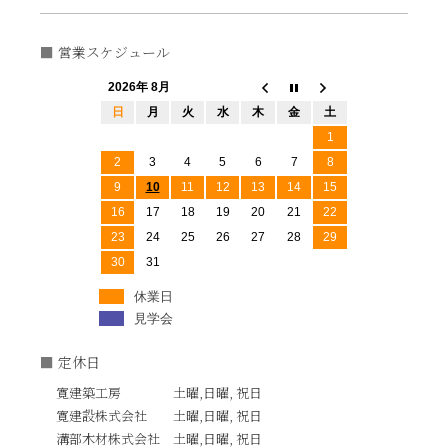
営業スケジュール
2026年 8月
日
月
火
水
木
金
土
1
2
3
4
5
6
7
8
9
10
11
12
13
14
15
16
17
18
19
20
21
22
23
24
25
26
27
28
29
30
31
休業日
見学会
定休日
寛建築工房 土曜,日曜, 祝日
寛建設株式会社 土曜,日曜, 祝日
溝部木材株式会社 土曜,日曜, 祝日