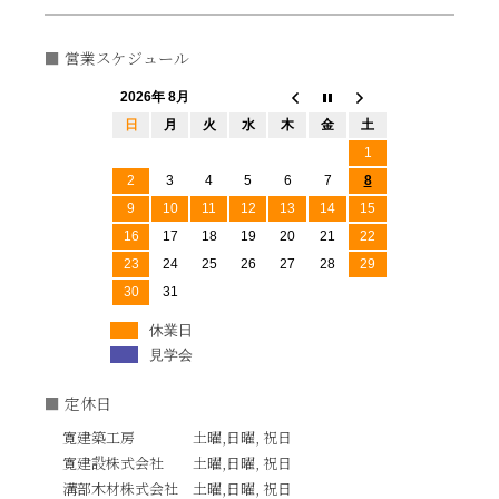
営業スケジュール
2026年 8月
日
月
火
水
木
金
土
1
2
3
4
5
6
7
8
9
10
11
12
13
14
15
16
17
18
19
20
21
22
23
24
25
26
27
28
29
30
31
休業日
見学会
定休日
寛建築工房 土曜,日曜, 祝日
寛建設株式会社 土曜,日曜, 祝日
溝部木材株式会社 土曜,日曜, 祝日