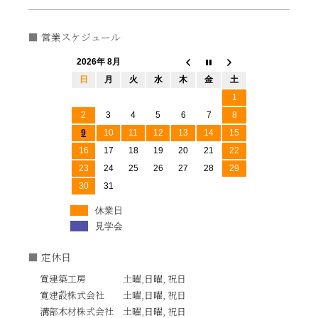
営業スケジュール
2026年 8月
日
月
火
水
木
金
土
1
2
3
4
5
6
7
8
9
10
11
12
13
14
15
16
17
18
19
20
21
22
23
24
25
26
27
28
29
30
31
休業日
見学会
定休日
寛建築工房 土曜,日曜, 祝日
寛建設株式会社 土曜,日曜, 祝日
溝部木材株式会社 土曜,日曜, 祝日