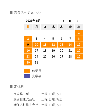
営業スケジュール
2026年 8月
日
月
火
水
木
金
土
1
2
3
4
5
6
7
8
9
10
11
12
13
14
15
16
17
18
19
20
21
22
23
24
25
26
27
28
29
30
31
休業日
見学会
定休日
寛建築工房 土曜,日曜, 祝日
寛建設株式会社 土曜,日曜, 祝日
溝部木材株式会社 土曜,日曜, 祝日