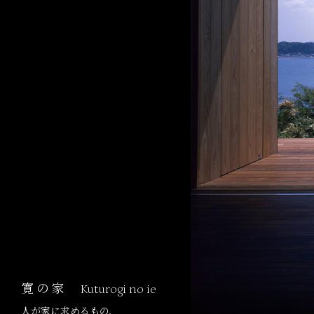
寛の家
Kuturogi no ie
人が家に求めるもの、